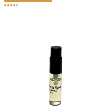
Note
4.67
sur 5