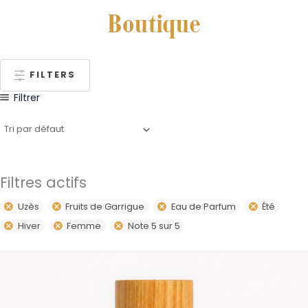
Boutique
FILTERS
Filtrer
Filtres actifs
Uzès
Fruits de Garrigue
Eau de Parfum
Été
Hiver
Femme
Note 5 sur 5
Plage
Ce
de
produit
prix :
59,00€
a
à
plusieurs
79,00€