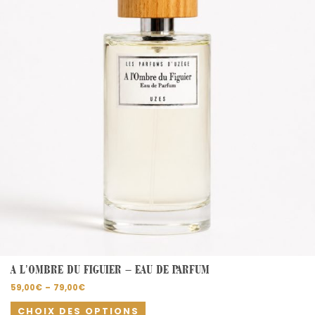
variations.
Les
options
peuvent
être
choisies
sur
la
page
du
produit
A L’OMBRE DU FIGUIER – EAU DE PARFUM
59,00
€
–
79,00
€
CHOIX DES OPTIONS