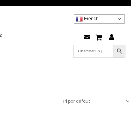
French
G