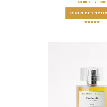
59,00
€
–
79,00
€
CHOIX DES OPTI
Note
5.00
sur 5