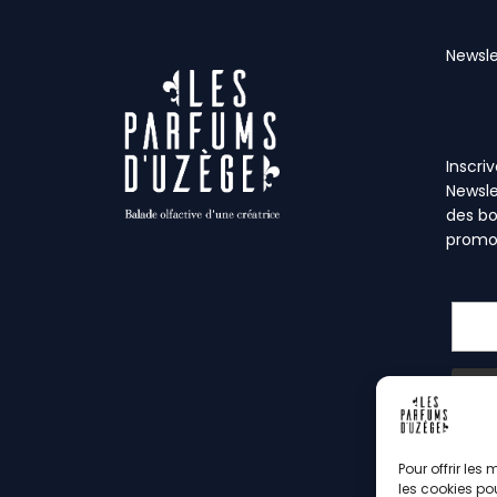
Newsle
Inscri
Newsle
des bo
promo
Pour offrir les
les cookies po