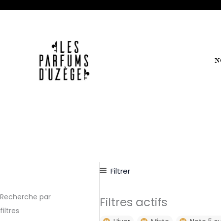
Aller
au
contenu
N
Filtrer
Recherche par
Filtres actifs
filtres