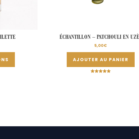
page
du
produit
ILETTE
ÉCHANTILLON – PATCHOULI EN UZ
5,00
€
ONS
AJOUTER AU PANIER
Note
5.00
sur 5