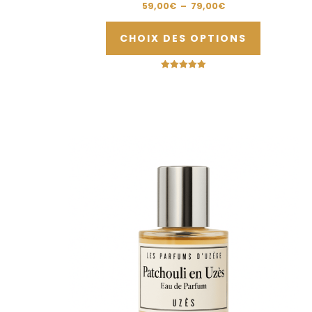
59,00
€
–
79,00
€
CHOIX DES OPTIONS
Note
5.00
sur 5