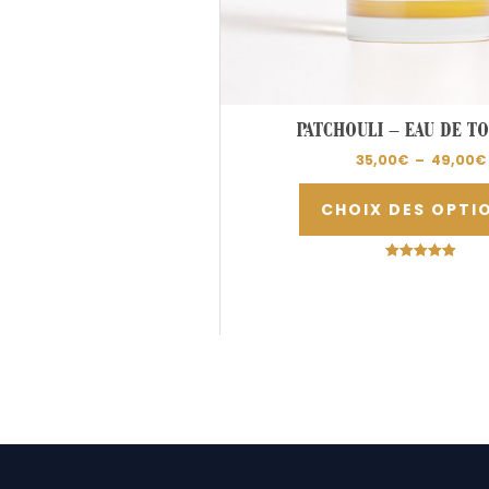
PATCHOULI – EAU DE TO
35,00
€
–
49,00
€
CHOIX DES OPTI
Note
5.00
sur 5