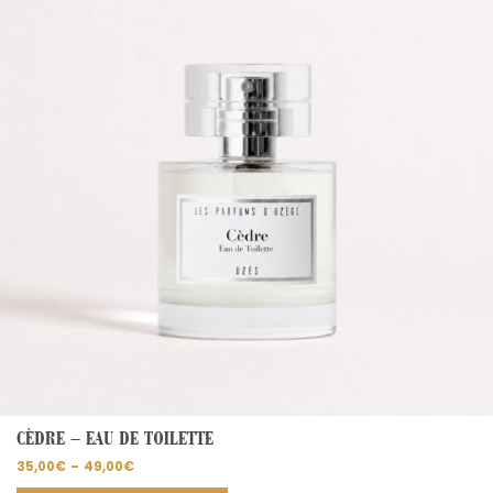
49,00€
variations.
Les
options
peuvent
être
choisies
sur
la
page
du
produit
CÈDRE – EAU DE TOILETTE
35,00
€
–
49,00
€