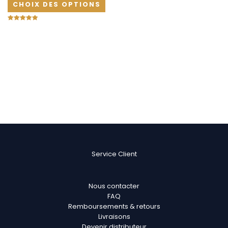
CHOIX DES OPTIONS
Note
5.00
sur 5
Service Client
Nous contacter
FAQ
Remboursements & retours
Livraisons
Devenir distributeur