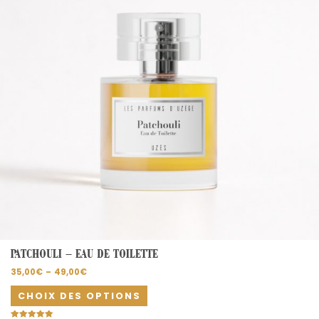
options
peuvent
être
choisies
sur
la
page
du
produit
PATCHOULI – EAU DE TOILETTE
35,00
€
–
49,00
€
CHOIX DES OPTIONS