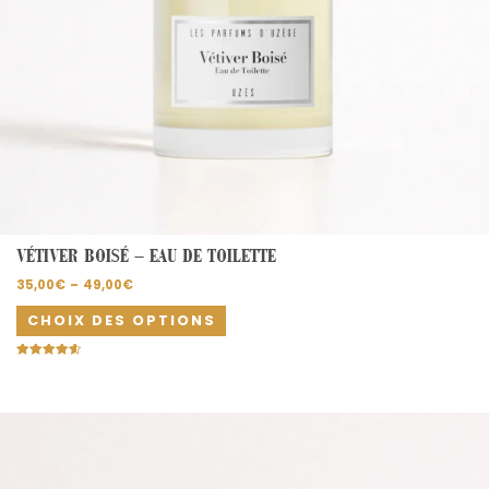
page
du
produit
VÉTIVER BOISÉ – EAU DE TOILETTE
35,00
€
–
49,00
€
CHOIX DES OPTIONS
Note
4.67
sur 5
Plage
Ce
de
produit
prix :
35,00€
a
à
plusieurs