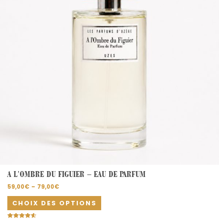
options
peuvent
être
choisies
sur
la
page
du
produit
A L’OMBRE DU FIGUIER – EAU DE PARFUM
59,00
€
–
79,00
€
CHOIX DES OPTIONS