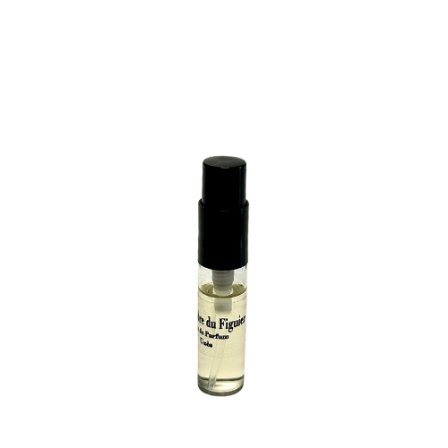
Note
4.67
sur 5