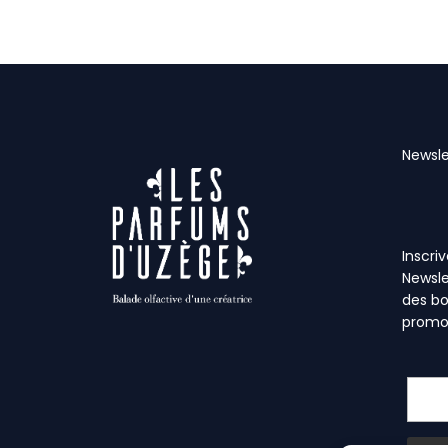
Newsle
Inscri
Newsle
des bo
promo