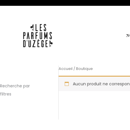
Aller
au
contenu
N
Accueil
/ Boutique
Aucun produit ne correspond
Recherche par
filtres