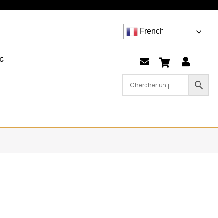
French
G