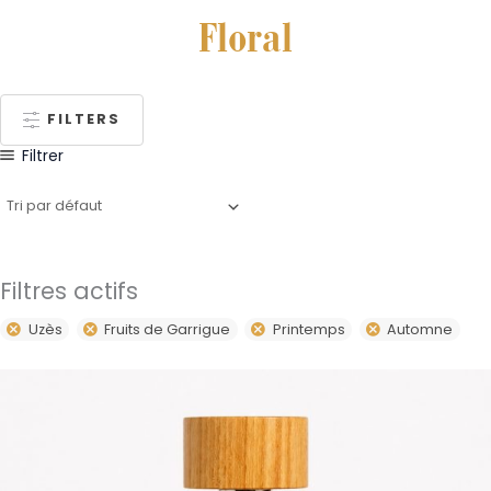
Floral
FILTERS
Filtrer
Filtres actifs
Uzès
Fruits de Garrigue
Printemps
Automne
Plage
Ce
de
produit
prix :
59,00€
a
à
plusieurs
79,00€
variations.
Les