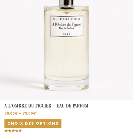
options
peuvent
être
choisies
sur
la
page
du
produit
A L’OMBRE DU FIGUIER – EAU DE PARFUM
59,00
€
–
79,00
€
CHOIX DES OPTIONS