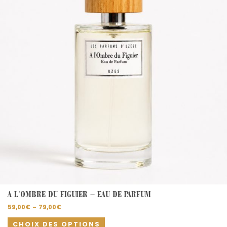
variations.
Les
options
peuvent
être
choisies
sur
la
page
du
produit
A L’OMBRE DU FIGUIER – EAU DE PARFUM
59,00
€
–
79,00
€
CHOIX DES OPTIONS