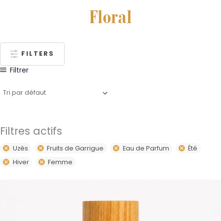
Floral
FILTERS
Filtrer
Filtres actifs
Uzès
Fruits de Garrigue
Eau de Parfum
Été
Hiver
Femme
Plage
Ce
de
produit
prix :
59,00€
a
à
plusieurs
79,00€