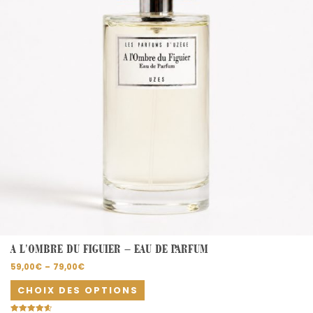
options
peuvent
être
choisies
sur
la
page
du
produit
A L’OMBRE DU FIGUIER – EAU DE PARFUM
59,00
€
–
79,00
€
CHOIX DES OPTIONS