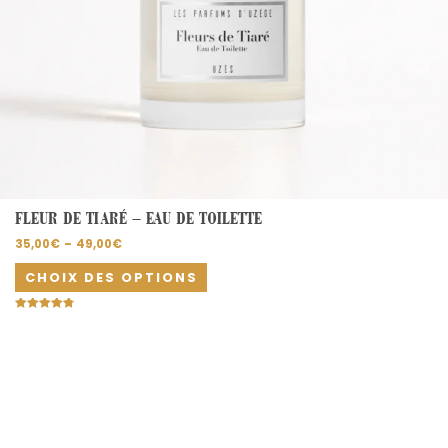
du
produit
FLEUR DE TIARÉ – EAU DE TOILETTE
35,00
€
–
49,00
€
CHOIX DES OPTIONS
Note
4.80
sur 5