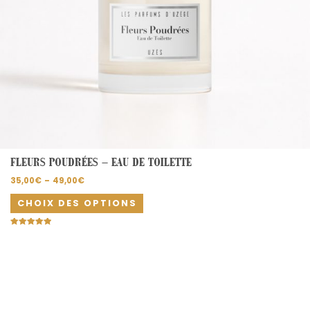
page
du
produit
FLEURS POUDRÉES – EAU DE TOILETTE
35,00
€
–
49,00
€
CHOIX DES OPTIONS
Note
5.00
sur 5