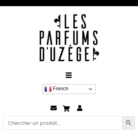
Aller
au
contenu
French