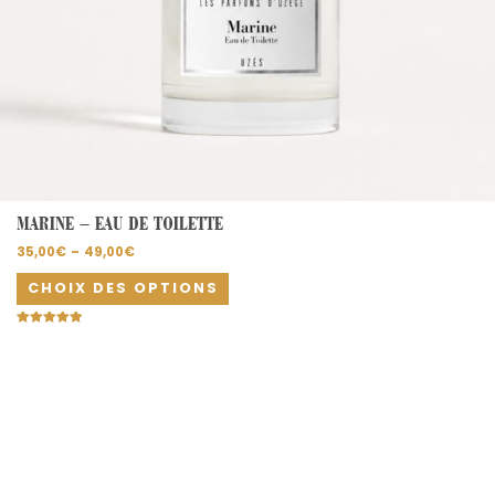
du
produit
MARINE – EAU DE TOILETTE
35,00
€
–
49,00
€
CHOIX DES OPTIONS
Note
5.00
sur 5