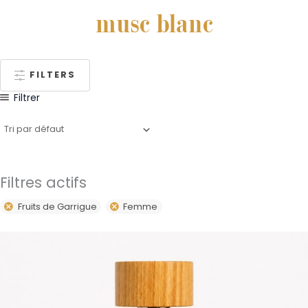
musc blanc
FILTERS
Filtrer
Filtres actifs
Fruits de Garrigue
Femme
Plage
Ce
de
produit
prix :
59,00€
a
à
plusieurs
79,00€
variations.
Les