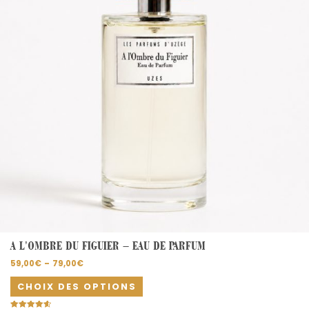
options
peuvent
être
choisies
sur
la
page
du
produit
A L’OMBRE DU FIGUIER – EAU DE PARFUM
59,00
€
–
79,00
€
CHOIX DES OPTIONS