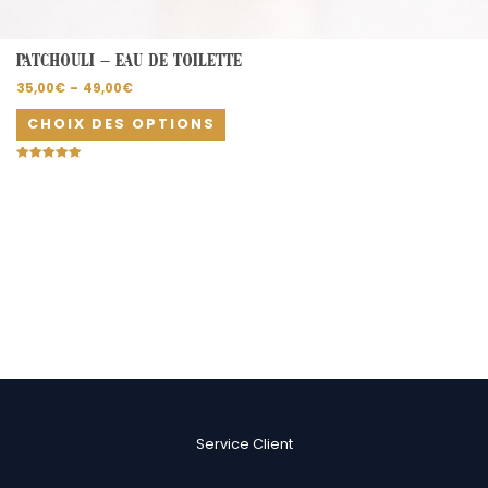
PATCHOULI – EAU DE TOILETTE
35,00
€
–
49,00
€
CHOIX DES OPTIONS
Note
5.00
sur 5
Service Client