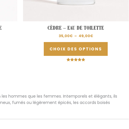
u
du
roduit
produit
E
CÈDRE – EAU DE TOILETTE
35,00
€
–
49,00
€
CHOIX DES OPTIONS
Note
5.00
sur 5
n les hommes que les femmes. Intemporels et élégants, ils
crémeux, fumés ou légèrement épicés, les accords boisés