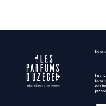
Newsle
Inscri
Newsle
des bo
promo