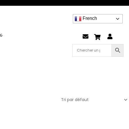
French
G