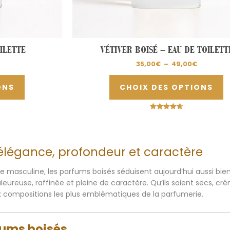
du
d
produit
p
ILETTE
VÉTIVER BOISÉ – EAU DE TOILETT
35,00
€
–
49,00
€
ONS
CHOIX DES OPTIONS
Note
4.67
sur 5
 élégance, profondeur et caractère
 masculine, les parfums boisés séduisent aujourd’hui aussi bie
leureuse, raffinée et pleine de caractère. Qu’ils soient secs, 
 compositions les plus emblématiques de la parfumerie.
fums boisés