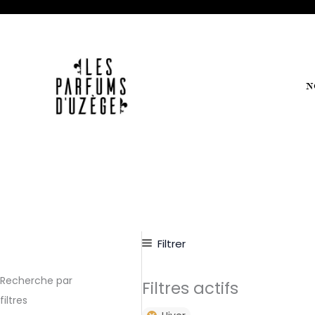
Aller
au
contenu
N
Filtrer
Recherche par
Filtres actifs
filtres