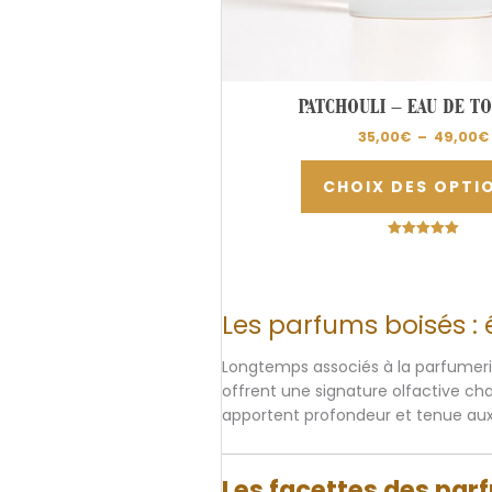
PATCHOULI – EAU DE TO
35,00
€
–
49,00
€
CHOIX DES OPTI
Note
5.00
sur 5
Les parfums boisés :
Longtemps associés à la parfumerie
offrent une signature olfactive cha
apportent profondeur et tenue aux
Les facettes des par