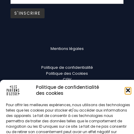
Mentions légales
Politique de confidentialité
Politique des Cookies
CGV
Politique de confidentialité
Suivez-nous
des cookies
Pour offrir les meilleures expériences, nous utilisons des technologies
telles que les cookies pour stocker et/ou accéder aux informations
des appareils. Le fait de consentir à ces technologies nous
permettra de traiter des données telles que le comportement de
navigation ou les ID uniques sur ce site. Le fait de ne pas consentir
Copyright © 2026 Les parfums d'Uzège | Développé par
Pixel Digit
ou de retirer son consentement peut avoir un effet négatif sur