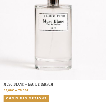
options
peuvent
être
choisies
sur
la
page
du
produit
MUSC BLANC – EAU DE PARFUM
59,00
€
–
79,00
€
CHOIX DES OPTIONS