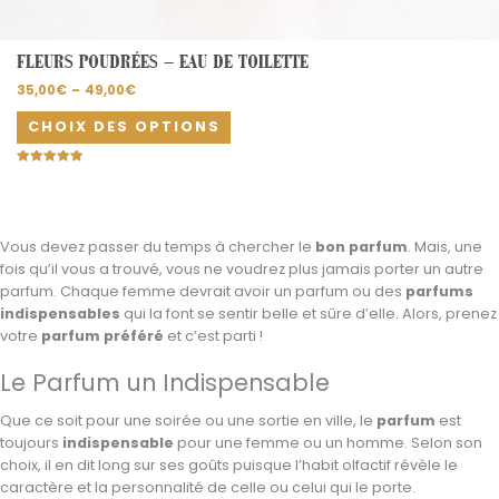
FLEURS POUDRÉES – EAU DE TOILETTE
35,00
€
–
49,00
€
CHOIX DES OPTIONS
Note
5.00
sur 5
Vous devez passer du temps à chercher le
bon parfum
. Mais, une
fois qu’il vous a trouvé, vous ne voudrez plus jamais porter un autre
parfum. Chaque femme devrait avoir un parfum ou des
parfums
indispensables
qui la font se sentir belle et sûre d’elle. Alors, prenez
votre
parfum préféré
et c’est parti !
Le Parfum un Indispensable
Que ce soit pour une soirée ou une sortie en ville, le
parfum
est
toujours
indispensable
pour une femme ou un homme. Selon son
choix, il en dit long sur ses goûts puisque l’habit olfactif révèle le
caractère et la personnalité de celle ou celui qui le porte.