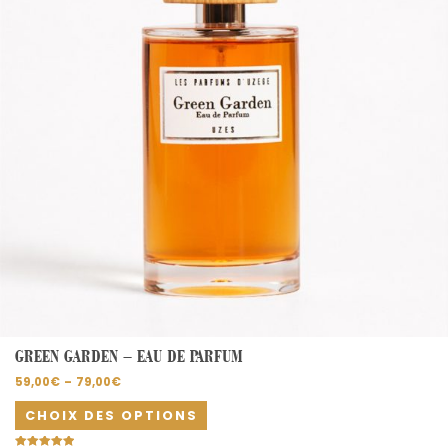
options
peuvent
être
choisies
sur
la
page
du
produit
GREEN GARDEN – EAU DE PARFUM
59,00
€
–
79,00
€
CHOIX DES OPTIONS