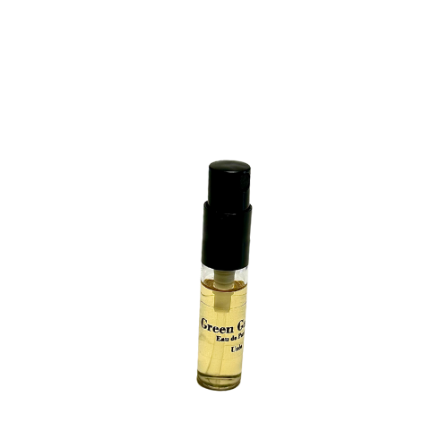
Note
5.00
sur 5