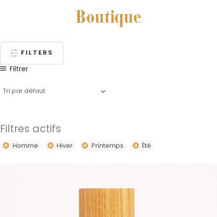
Boutique
FILTERS
Filtrer
Filtres actifs
Homme
Hiver
Printemps
Été
Plage
Ce
de
produit
prix :
59,00€
a
à
plusieurs
79,00€
variations.
Les