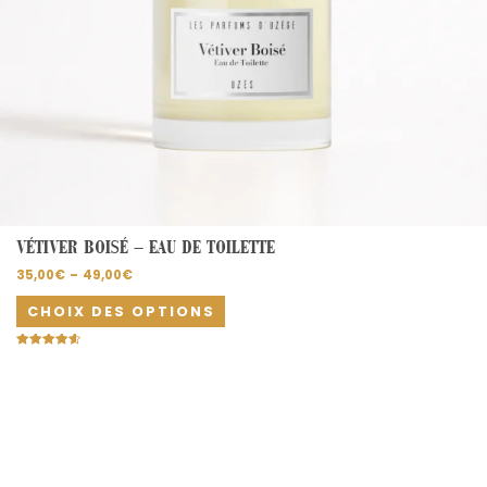
page
du
produit
VÉTIVER BOISÉ – EAU DE TOILETTE
35,00
€
–
49,00
€
CHOIX DES OPTIONS
Note
4.67
sur 5