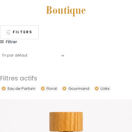
Boutique
FILTERS
Filtrer
Filtres actifs
Eau de Parfum
Floral
Gourmand
Uzès
Plage
Ce
de
produit
prix :
59,00€
a
à
plusieurs
79,00€
variations.
Les