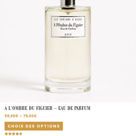
options
peuvent
être
choisies
sur
la
page
du
produit
A L’OMBRE DU FIGUIER – EAU DE PARFUM
59,00
€
–
79,00
€
CHOIX DES OPTIONS