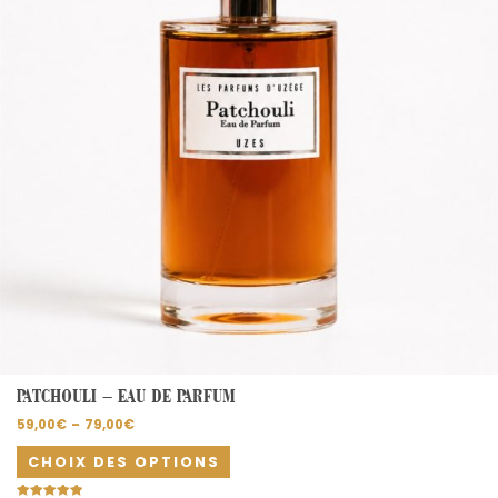
options
peuvent
être
choisies
sur
la
page
du
produit
PATCHOULI – EAU DE PARFUM
59,00
€
–
79,00
€
CHOIX DES OPTIONS