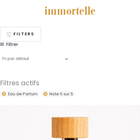
immortelle
FILTERS
Filtrer
Filtres actifs
Eau de Parfum
Note 5 sur 5
Plage
Ce
de
produit
prix :
59,00€
a
à
plusieurs
79,00€
variations.
Les