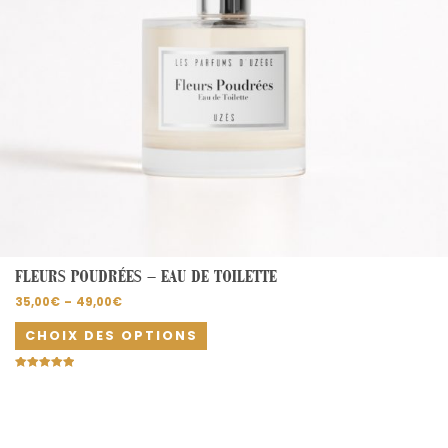
sur
la
page
du
produit
FLEURS POUDRÉES – EAU DE TOILETTE
35,00
€
–
49,00
€
CHOIX DES OPTIONS
Note
5.00
sur 5