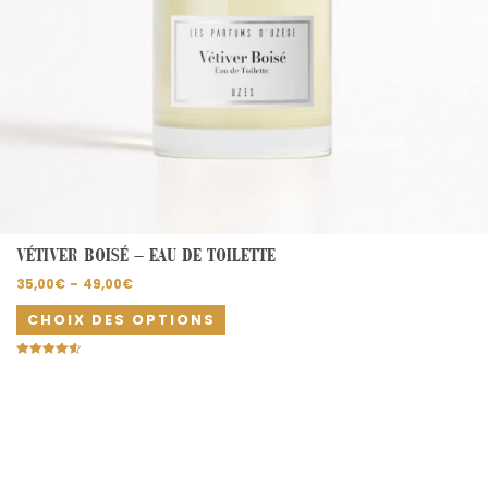
page
du
produit
VÉTIVER BOISÉ – EAU DE TOILETTE
35,00
€
–
49,00
€
CHOIX DES OPTIONS
Note
4.67
sur 5