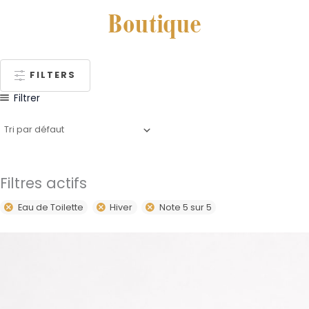
Boutique
FILTERS
Filtrer
Filtres actifs
Eau de Toilette
Hiver
Note 5 sur 5
Plage
Ce
de
produit
prix :
35,00€
a
à
plusieurs
49,00€
variations.
Les