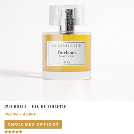
options
peuvent
être
choisies
sur
la
page
du
produit
PATCHOULI – EAU DE TOILETTE
35,00
€
–
49,00
€
CHOIX DES OPTIONS