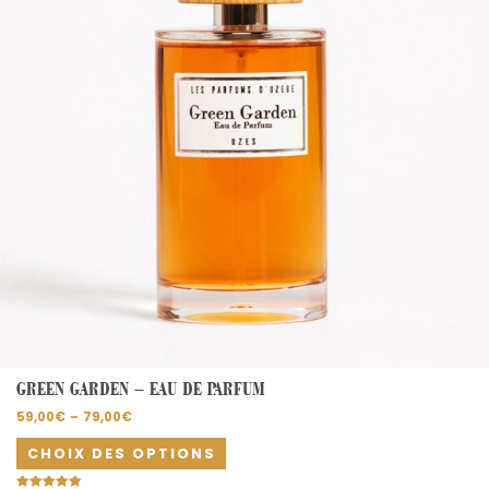
options
peuvent
être
choisies
sur
la
page
du
produit
GREEN GARDEN – EAU DE PARFUM
59,00
€
–
79,00
€
CHOIX DES OPTIONS