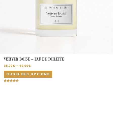
page
du
produit
VÉTIVER BOISÉ – EAU DE TOILETTE
35,00
€
–
49,00
€
CHOIX DES OPTIONS
Note
4.67
sur 5