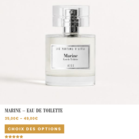
options
peuvent
être
choisies
sur
la
page
du
produit
MARINE – EAU DE TOILETTE
35,00
€
–
49,00
€
CHOIX DES OPTIONS