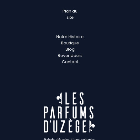
Plan
du
site
Notre Histoire
Boutique
Blog
Revendeurs
Contact