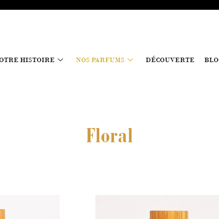
OTRE HISTOIRE
NOS PARFUMS
DÉCOUVERTE
BLO
Floral
ge
Plage
Ce
Ce
de
produit
produit
:
prix :