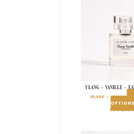
prix 
35,
à
49,
YLANG – VANILLE – E
35,00
€
–
49,00
€
OPTION
Note
5.00
s
Pla