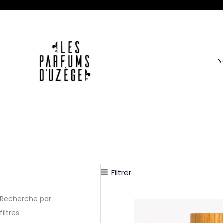
Aller
au
contenu
N
Filtrer
Recherche par
Pla
de
filtres
prix 