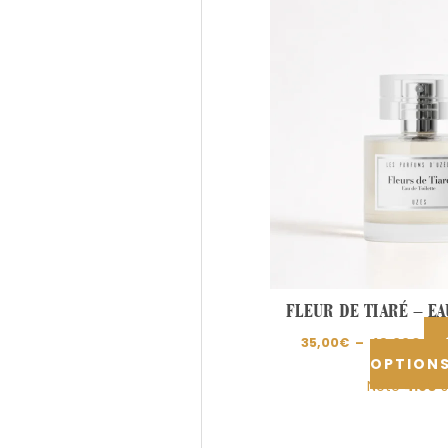
de
prix 
35,
à
49,
FLEUR DE TIARÉ – EA
35,00
€
–
49,00
€
OPTION
Note
4.80
s