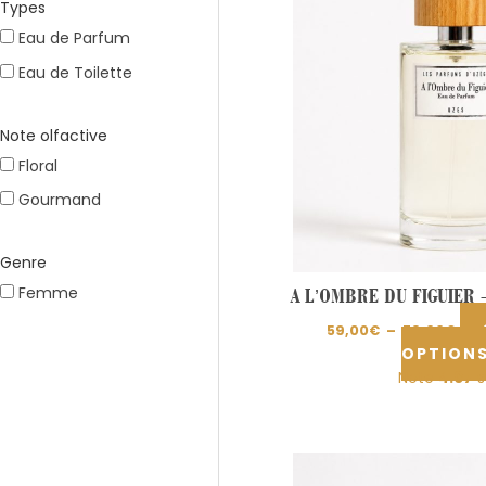
Types
59,
à
Eau de Parfum
79,
Eau de Toilette
Note olfactive
Floral
Gourmand
Genre
Femme
A L’OMBRE DU FIGUIER 
59,00
€
–
79,00
€
OPTION
Note
4.67
s
Pla
de