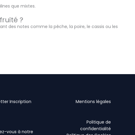
lines que mixtes.
ruité ?
ant des notes comme la pêche, la poire, le cassis ou les
tter Inscription
Mentions légales
Politique de
confidentialité
vez-vous à notre