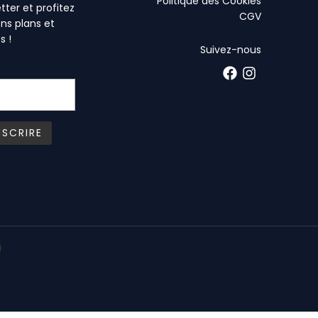
Politique des Cookies
tter et profitez
CGV
ns plans et
s !
Suivez-nous
l