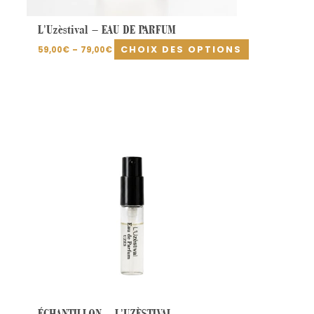
produit
L’Uzèstival – EAU DE PARFUM
CHOIX DES OPTIONS
59,00
€
–
79,00
€
ÉCHANTILLON – L’UZÈSTIVAL