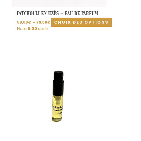
produit
PATCHOULI EN UZÈS – EAU DE PARFUM
CHOIX DES OPTIONS
59,00
€
–
79,00
€
Note
5.00
sur 5