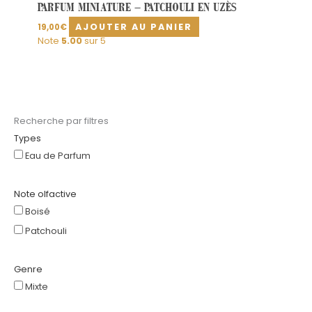
PARFUM MINIATURE – PATCHOULI EN UZÈS
AJOUTER AU PANIER
19,00
€
Note
5.00
sur 5
Recherche par filtres
Types
Eau de Parfum
Note olfactive
Boisé
Patchouli
Genre
Mixte