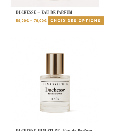
produit
DUCHESSE – EAU DE PARFUM
CHOIX DES OPTIONS
59,00
€
–
79,00
€
DUCHESSE MINIATURE- Eau de Parfum