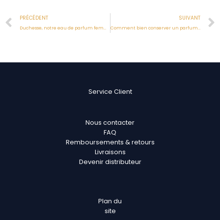
Prev
PRÉCÉDENT
SUIVANT
Duchesse, notre eau de parfum femme
Comment bien conserver un parfum en 2024?
Service Client
Nous contacter
FAQ
Remboursements & retours
Livraisons
Devenir distributeur
Plan
du
site